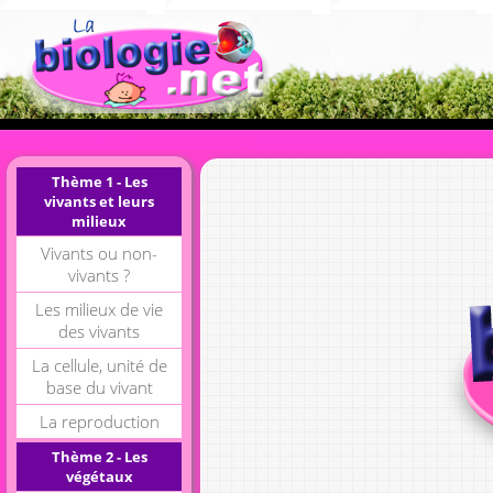
La biologie.net est un cours - outil didactique en biologie.
Thème 1 - Les
vivants et leurs
milieux
Vivants ou non-
vivants ?
Les milieux de vie
des vivants
La cellule, unité de
base du vivant
La reproduction
Thème 2 - Les
végétaux