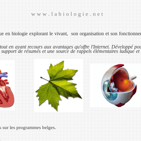
w w w . l a b i o l o g i e . n e t
ique en biologie explorant le vivant, son organisation et son fonction
ut en ayant recours aux avantages qu'offre l'Internet. Développé pour
support de résumés et une source de rappels élémentaires ludique et c
és sur les programmes belges.