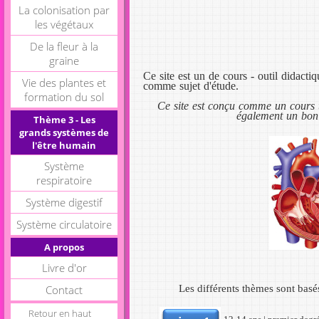
La colonisation par
les végétaux
De la fleur à la
graine
Ce site est un de cours - outil didact
Vie des plantes et
comme sujet d'étude.
formation du sol
Ce site est conçu comme un cours to
également un bon 
Thème 3 - Les
grands systèmes de
l'être humain
Système
respiratoire
Système digestif
Système circulatoire
A propos
Livre d'or
Les différents thèmes sont bas
Contact
Retour en haut