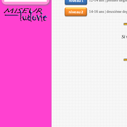
12-14 ans | premier degr
14-16 ans | deuxième de
Si