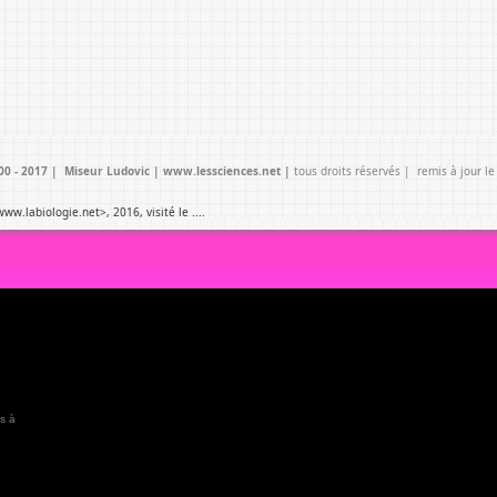
000 - 2017 | Miseur Ludovic | www.lessciences.net |
tous droits réservés | remis à jour l
//www.labiologie.net>,
2016
, visité le ....
is à