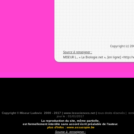
Copyright (c) 2
Source à renseigner :
MISEUR L., « La Biologie.net », [en ligne] <http:
Copyright © Miseur Ludovic 2000 - 2017 | www.lessciences.net |
tous droits réservés | rem
jour le : 01/01/2017
La reproduction du site, même partielle,
est formellement interdite sans accord écrit préalable de l'auteur.
plus d'infos :
www.assucopie.be
Source à renseigner :